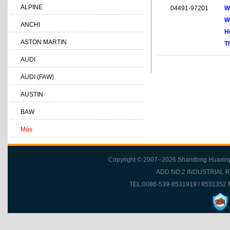
ALPINE
04491-97201
W
W
ANCHI
H
ASTON MARTIN
T
AUDI
AUDI (FAW)
AUSTIN
BAW
Más
Copyright © 2007--2026 Shandong Huaxing Fr
ADD:NO.2 INDUSTRIAL 
TEL:0086-539-8531919 / 8531352 