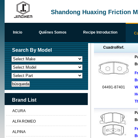
Shandong Huaxing Friction Ma
Inicio
Quiénes Somos
Recipe Introduction
Ca
Cuadro/Ref.
Search By Model
Pa
B
F
B
04491-87401
W
H
Brand List
T
ACURA
Pa
B
ALFA ROMEO
F
ALPINA
B