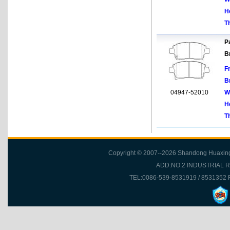
H
T
Pa
B
F
B
04947-52010
W
H
T
Copyright © 2007--2026 Shandong Huaxing Fr
ADD:NO.2 INDUSTRIAL 
TEL:0086-539-8531919 / 8531352 