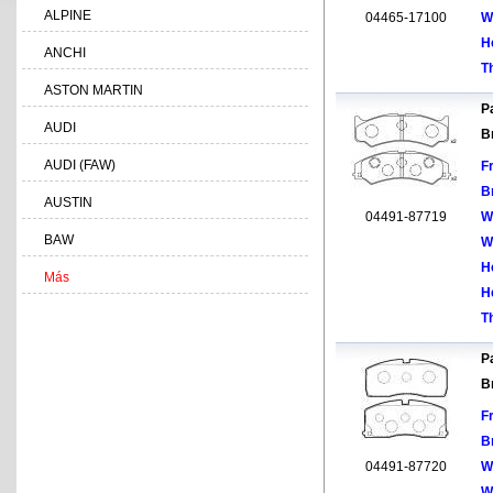
ALPINE
04465-17100
W
H
ANCHI
T
ASTON MARTIN
Pa
AUDI
B
AUDI (FAW)
F
B
AUSTIN
04491-87719
W
BAW
W
H
Más
H
T
Pa
B
F
B
04491-87720
W
W